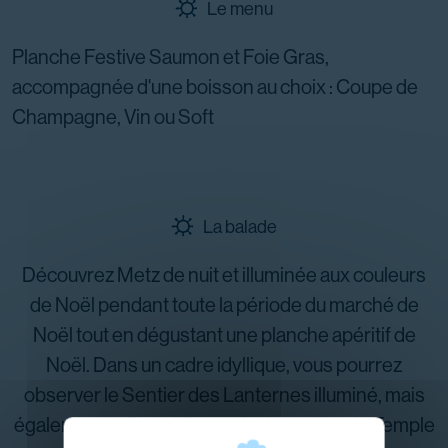
Le menu
Planche Festive Saumon et Foie Gras,
accompagnée d'une boisson au choix : Coupe de
Champagne, Vin ou Soft
La balade
Découvrez Metz de nuit et illuminée aux couleurs
de Noël pendant toute la période du marché de
Noël tout en dégustant une planche apéritif de
Noël. Dans un cadre idyllique, vous pourrez
observer le Sentier des Lanternes illuminé, mais
également le Plan d'Eau, la Cathédrale et le Temple