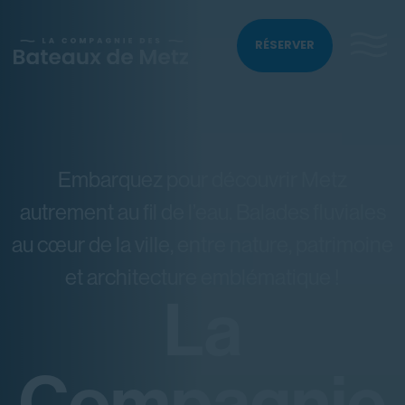
RÉSERVER
Embarquez pour découvrir Metz
autrement au fil de l’eau. Balades fluviales
au cœur de la ville, entre nature, patrimoine
et architecture emblématique !
La
Compagnie