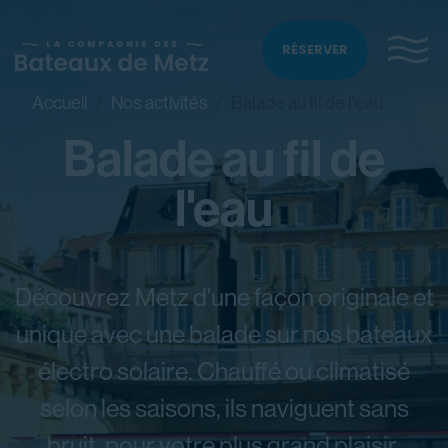
RÉSERVER
Accueil
Nos activités
Balade au fil de l'eau
Balade au fil de
l'eau
Découvrez Metz d'une façon originale et
unique avec une balade sur nos bateaux
électro solaire. Chauffé ou climatisé
selon les saisons, ils naviguent sans
bruit, pour votre plus grand plaisir.