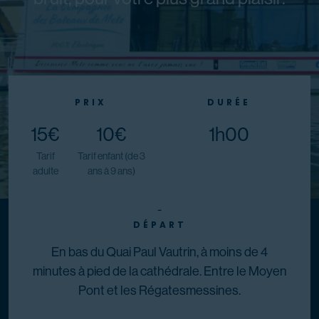
PRIX
DURÉE
15€
10€
1h00
Tarif
Tarif enfant (de 3
adulte
ans à 9 ans)
-
DÉPART
En bas du Quai Paul Vautrin, à moins de 4
minutes à pied de la cathédrale. Entre le Moyen
Pont et les Régatesmessines.