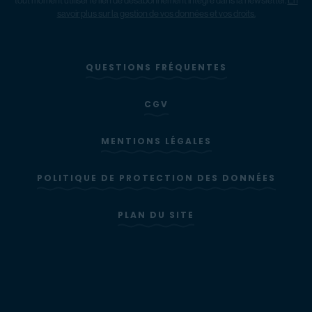
tout moment utiliser le lien de désabonnement intégré dans la newsletter.
En
savoir plus sur la gestion de vos données et vos droits.
QUESTIONS FRÉQUENTES
CGV
MENTIONS LÉGALES
POLITIQUE DE PROTECTION DES DONNÉES
PLAN DU SITE