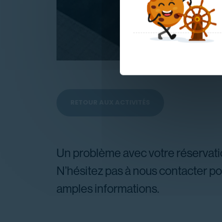
RETOUR AUX ACTIVITÉS
Un problème avec votre réservati
N’hésitez pas à nous contacter po
amples informations.