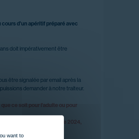
 cours d'un apéritif préparé avec
 ans doit impérativement être
nous être signalée par email après la
 puissions demander à notre traiteur.
, que ce soit pour l'adulte ou pour
 cadeau acheté avant octobre 2024,
phone.
you want to
20:00 à 21:30