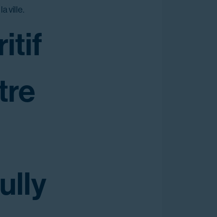
a ville.
itif
tre
ully