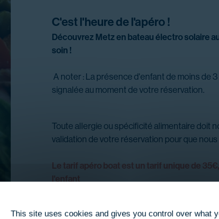
C'est l'heure de l'apéro !
Découvrez Metz en bateau électro solaire au
soin !
A noter : La présence d'enfant de moins de 3
signalée au moment de votre réservation.
Toute allergie ou spécificité alimentaire doit 
validation de votre réservation pour que nous
Le tarif apéro boat est un tarif unique de 35€
l'enfant
Si vous souhaitez réserver avec un coffret
veuillez nous contacter par mail ou par télé
This site uses cookies and gives you control over what 
03
Vendredi
Juillet