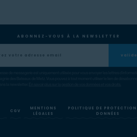
ABONNEZ-VOUS À LA NEWSLETTER
valid
esse de messagerie est uniquement utilisée pour vous envoyer les lettres d’informat
gnie des Bateaux de Metz. Vous pouvez à tout moment utiliser le lien de désabon
ans la newsletter.
En savoir plus sur la gestion de vos données et vos droits.
MENTIONS
POLITIQUE DE PROTECTION
CGV
LÉGALES
DONNÉES