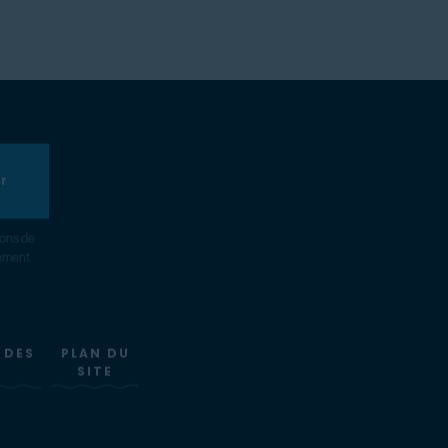
er
ions de
nement
 DES
PLAN DU
SITE