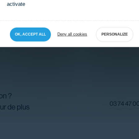
activate
Aucune place disponible pour cette date
Deny all cookies
OK, ACCEPT ALL
PERSONALIZE
on ?
03 74 47 0
ur de plus