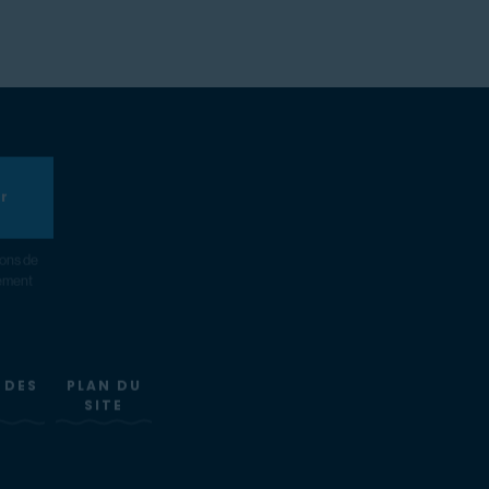
er
ions de
nement
 DES
PLAN DU
SITE