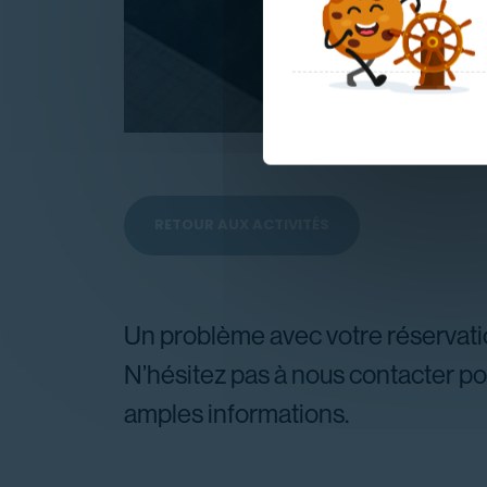
RETOUR AUX ACTIVITÉS
Un problème avec votre réservati
N’hésitez pas à nous contacter po
amples informations.