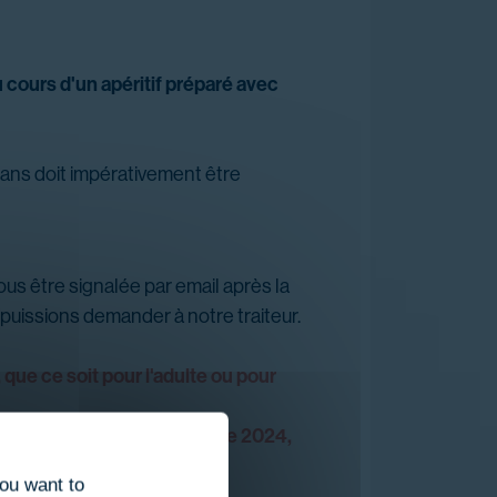
 cours d'un apéritif préparé avec
 ans doit impérativement être
nous être signalée par email après la
 puissions demander à notre traiteur.
, que ce soit pour l'adulte ou pour
 cadeau acheté avant octobre 2024,
phone.
you want to
20:00 à 21:30