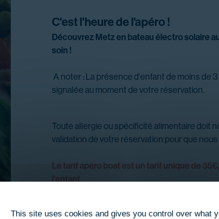
C'est l'heure de l'apéro !
Découvrez Metz en bateau électro solaire au
soin !
A noter : La présence d'enfant de moins de 3
signalée au moment de votre réservation.
Toute allergie ou spécificité alimentaire doit 
validation de votre réservation pour que nous
Le tarif apéro boat est un tarif unique de 35€
l'enfant
Si vous souhaitez réserver avec un coffret
veuillez nous contacter par mail ou par télé
This site uses cookies and gives you control over what 
19
Samedi
Septembre