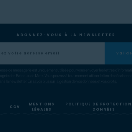
ABONNEZ-VOUS À LA NEWSLETTER
valid
esse de messagerie est uniquement utilisée pour vous envoyer les lettres d’informat
gnie des Bateaux de Metz. Vous pouvez à tout moment utiliser le lien de désabon
ans la newsletter.
En savoir plus sur la gestion de vos données et vos droits.
MENTIONS
POLITIQUE DE PROTECTION
CGV
LÉGALES
DONNÉES