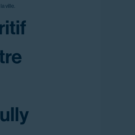
a ville.
itif
tre
ully