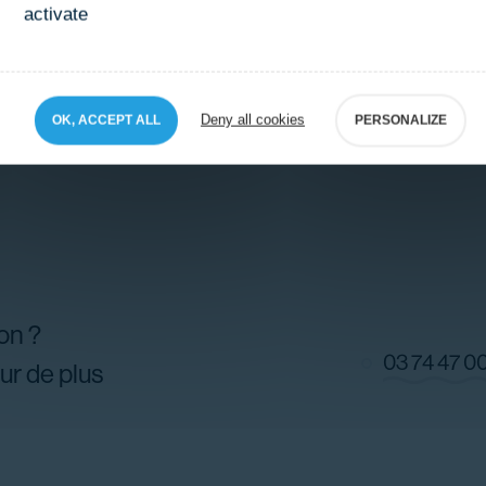
activate
Aucune place disponible pour cette date
Deny all cookies
OK, ACCEPT ALL
PERSONALIZE
on ?
03 74 47 0
ur de plus