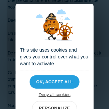
Une présentation enrichie de nos croisières et de
nos bateaux ;
Davantage de photos et de vidéos ;
Un accès simplifié aux réservations et aux
informations pratiques ;
This site uses cookies and
De nouveaux contenus consacrés à la Moselle et à
gives you control over what you
la découverte de Metz depuis l'eau.
want to activate
Cette évolution s'inscrit dans notre volonté
d'améliorer continuellement l'expérience
OK, ACCEPT ALL
proposée à nos passagers, aussi bien à bord que
lors de la préparation de leur visite.
Deny all cookies
Nous avons hâte de vous faire découvrir cette
PERSONALIZE